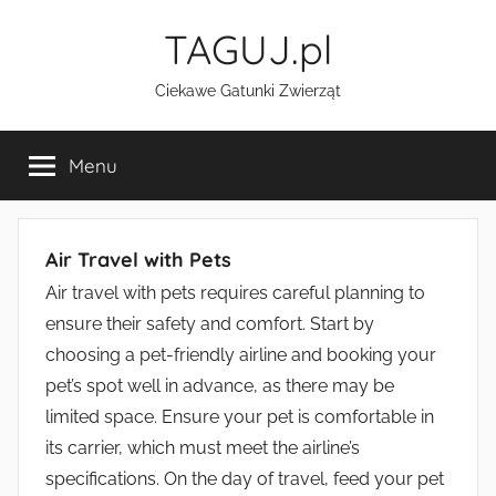
Przejdź
TAGUJ.pl
do
treści
Ciekawe Gatunki Zwierząt
Menu
Air Travel with Pets
Air travel with pets requires careful planning to
ensure their safety and comfort. Start by
choosing a pet-friendly airline and booking your
pet’s spot well in advance, as there may be
limited space. Ensure your pet is comfortable in
its carrier, which must meet the airline’s
specifications. On the day of travel, feed your pet