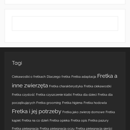
Tagi
Fretka a
Ciekawostki o fretkach
Dlaczego fretka
Fretka adaptacja
inne zwierzęta
Fretka charakterystyka
Fretka ciekawostki
Fretka czystość
Fretka czyszczenie klatki
Fretka dla dzieci
Fretka dla
początkujących
Fretka grooming
Fretka higiena
Fretka hodowla
Fretka i jej potrzeby
Fretka jako zwierzę domowe
Fretka
kąpiel
Fretka na co dzień
Fretka opieka
Fretka opis
Fretka pazury
Fretka pielęgnacja
Fretka pielęgnacja oczu
Fretka pielęgnacja sierści