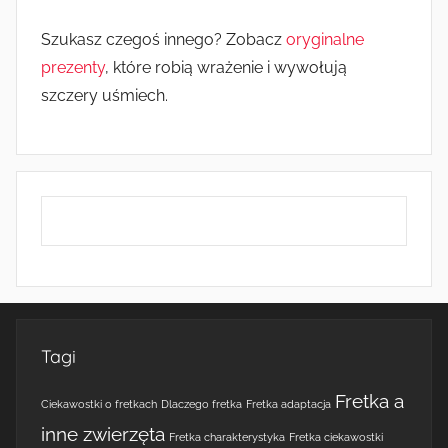
Szukasz czegoś innego? Zobacz
oryginalne
prezenty
, które robią wrażenie i wywołują
szczery uśmiech.
Tagi
Fretka a
Ciekawostki o fretkach
Dlaczego fretka
Fretka adaptacja
inne zwierzęta
Fretka charakterystyka
Fretka ciekawostki