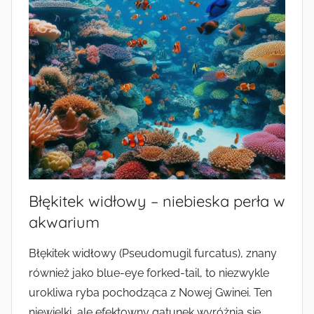
Błękitek widłowy – niebieska perła w
akwarium
Błękitek widłowy (Pseudomugil furcatus), znany
również jako blue-eye forked-tail, to niezwykle
urokliwa ryba pochodząca z Nowej Gwinei. Ten
niewielki, ale efektowny gatunek wyróżnia się