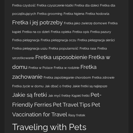
Fretka czystość
Fretka czyszczenie klatki
Fretka dla dzieci
Fretka dla
początkujących
Fretka grooming
Fretka higiena
Fretka hodowla
Fretka i jej potrzeby
Fretka jako zwierzę domowe
Fretka
kąpiel
Fretka na co dzień
Fretka opieka
Fretka opis
Fretka pazury
Fretka pielęgnacja
Fretka pielęgnacja oczu
Fretka pielęgnacja sierści
Fretka pielęgnacja uszu
Fretka popularność
Fretka rasa
Fretka
Fretka usposobienie
Fretka w
szczotkowanie
domu
Fretka
Fretka w Polsce
Fretka w rodzinie
zachowanie
Fretka zapobieganie chorobom
Fretka zdrowie
Fretka życie w domu
Jak dbać o fretkę
Jakie fretki są najlepsze
Jakie są fretki
Pet-
Jak myć fretkę
Kąpiel fretki
Friendly Ferries
Pet Travel Tips
Pet
Vaccination for Travel
Rasy fretek
Traveling with Pets