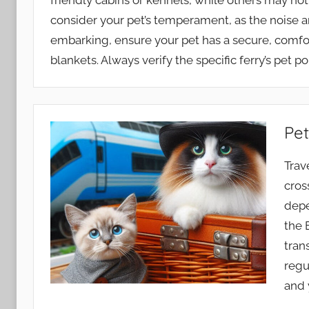
friendly cabins or kennels, while others may not a
consider your pet’s temperament, as the noise an
embarking, ensure your pet has a secure, comforta
blankets. Always verify the specific ferry’s pet p
Pet
Trav
cros
depe
the 
tran
regu
and 