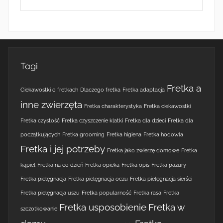
Tagi
Fretka a
Ciekawostki o fretkach
Dlaczego fretka
Fretka adaptacja
inne zwierzęta
Fretka charakterystyka
Fretka ciekawostki
Fretka czystość
Fretka czyszczenie klatki
Fretka dla dzieci
Fretka dla
początkujących
Fretka grooming
Fretka higiena
Fretka hodowla
Fretka i jej potrzeby
Fretka jako zwierzę domowe
Fretka
kąpiel
Fretka na co dzień
Fretka opieka
Fretka opis
Fretka pazury
Fretka pielęgnacja
Fretka pielęgnacja oczu
Fretka pielęgnacja sierści
Fretka pielęgnacja uszu
Fretka popularność
Fretka rasa
Fretka
Fretka usposobienie
Fretka w
szczotkowanie