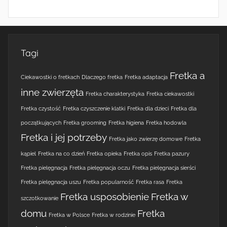
Tagi
Fretka a
Ciekawostki o fretkach
Dlaczego fretka
Fretka adaptacja
inne zwierzęta
Fretka charakterystyka
Fretka ciekawostki
Fretka czystość
Fretka czyszczenie klatki
Fretka dla dzieci
Fretka dla
początkujących
Fretka grooming
Fretka higiena
Fretka hodowla
Fretka i jej potrzeby
Fretka jako zwierzę domowe
Fretka
kąpiel
Fretka na co dzień
Fretka opieka
Fretka opis
Fretka pazury
Fretka pielęgnacja
Fretka pielęgnacja oczu
Fretka pielęgnacja sierści
Fretka pielęgnacja uszu
Fretka popularność
Fretka rasa
Fretka
Fretka usposobienie
Fretka w
szczotkowanie
domu
Fretka
Fretka w Polsce
Fretka w rodzinie